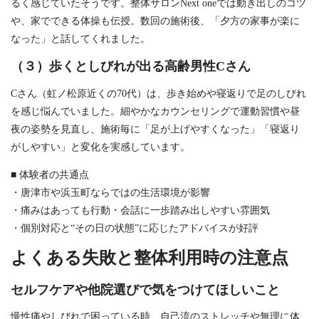
るく感じていたそうです。整体サロンNext oneでは動き出しのコツ
や、家でできる体操も伝授。数回の施術後、「夕方の家事が楽に
なった」と話してくれました。
（３）歩くとしびれが出る高齢男性Cさん
Cさん（虹ノ松原近くの70代）は、歩き始めや寝返りで足のしびれ
を感じ悩んでいました。細やかなカウンセリングで運動習慣や昼
夜の姿勢を見直し、施術毎に「足が上げやすくなった」「寝返り
がしやすい」と変化を実感しています。
■ 体験者の共通点
・唐津市や浜玉町ならではの生活環境が影響
・痛みはあっても行動・会話に一歩踏み出しやすい雰囲気
・個別対応と“その日の状態”に応じたアドバイスが好評
よくある失敗と整体利用時の注意点
セルフケアや他院選びで気をつけてほしいこと
慢性痛やしびれで困っている時、自己流のストレッチや無理に体