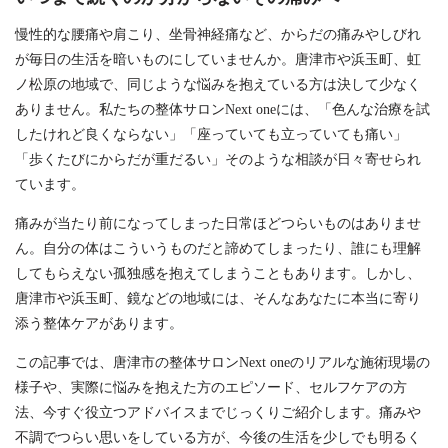
慢性的な腰痛や肩こり、坐骨神経痛など、からだの痛みやしびれ
が毎日の生活を暗いものにしていませんか。唐津市や浜玉町、虹
ノ松原の地域で、同じような悩みを抱えている方は決して少なく
ありません。私たちの整体サロンNext oneには、「色んな治療を試
したけれど良くならない」「座っていても立っていても痛い」
「歩くたびにからだが重だるい」そのような相談が日々寄せられ
ています。
痛みが当たり前になってしまった日常ほどつらいものはありませ
ん。自分の体はこういうものだと諦めてしまったり、誰にも理解
してもらえない孤独感を抱えてしまうこともあります。しかし、
唐津市や浜玉町、鏡などの地域には、そんなあなたに本当に寄り
添う整体ケアがあります。
この記事では、唐津市の整体サロンNext oneのリアルな施術現場の
様子や、実際に悩みを抱えた方のエピソード、セルフケアの方
法、今すぐ役立つアドバイスまでじっくりご紹介します。痛みや
不調でつらい思いをしている方が、今後の生活を少しでも明るく