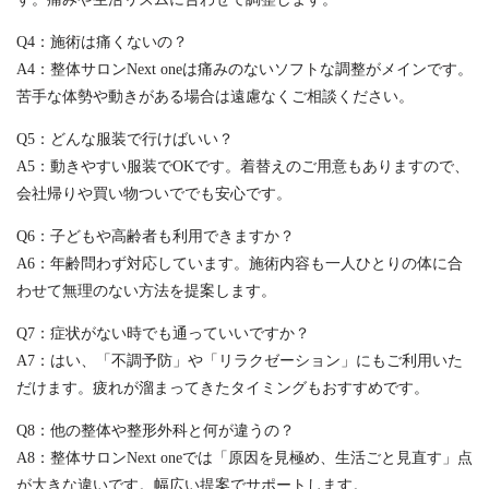
Q4：施術は痛くないの？
A4：整体サロンNext oneは痛みのないソフトな調整がメインです。
苦手な体勢や動きがある場合は遠慮なくご相談ください。
Q5：どんな服装で行けばいい？
A5：動きやすい服装でOKです。着替えのご用意もありますので、
会社帰りや買い物ついででも安心です。
Q6：子どもや高齢者も利用できますか？
A6：年齢問わず対応しています。施術内容も一人ひとりの体に合
わせて無理のない方法を提案します。
Q7：症状がない時でも通っていいですか？
A7：はい、「不調予防」や「リラクゼーション」にもご利用いた
だけます。疲れが溜まってきたタイミングもおすすめです。
Q8：他の整体や整形外科と何が違うの？
A8：整体サロンNext oneでは「原因を見極め、生活ごと見直す」点
が大きな違いです。幅広い提案でサポートします。