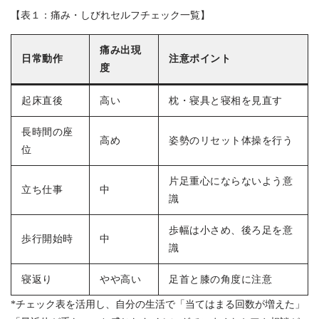
【表１：痛み・しびれセルフチェック一覧】
痛み出現
日常動作
注意ポイント
度
起床直後
高い
枕・寝具と寝相を見直す
長時間の座
高め
姿勢のリセット体操を行う
位
片足重心にならないよう意
立ち仕事
中
識
歩幅は小さめ、後ろ足を意
歩行開始時
中
識
寝返り
やや高い
足首と膝の角度に注意
*チェック表を活用し、自分の生活で「当てはまる回数が増えた」