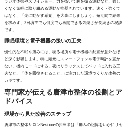
ラジオ体操やスワイショー、力を抜いて腕を振る運動など、難し
くなく気軽に取り組める運動が推奨されています。速く・強くで
はなく、「楽に動かす感覚」を大事にしましょう。短期間で結果
を求めず、3日坊主でも何度でも再開できる気楽さが長続きの秘訣
です。
睡眠環境と電子機器の扱いの工夫
慢性的な不眠や痛みには、寝る場所や電子機器の配置が意外なほ
ど深く影響します。特に頭元にスマートフォンや電子時計を置か
ない、機内モードにする、夜はリラックスしてベッドに入れる工
夫など、「体を回復させること」に注力した環境づくりが改善の
カギです。
専門家が伝える唐津市整体の役割とア
ドバイス
現場から見た改善のステップ
唐津市の整体サロンNext oneの担当者は「痛みの記憶をいかにリセ