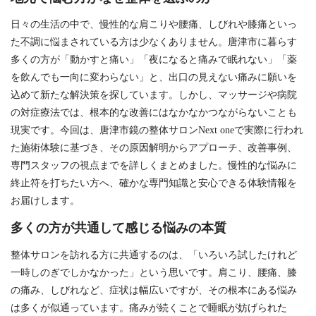
日々の生活の中で、慢性的な肩こりや腰痛、しびれや膝痛といっ
た不調に悩まされている方は少なくありません。唐津市に暮らす
多くの方が「動かすと痛い」「夜になると痛みで眠れない」「薬
を飲んでも一向に変わらない」と、出口の見えない痛みに願いを
込めて新たな解決策を探しています。しかし、マッサージや病院
の対症療法では、根本的な改善にはなかなかつながらないことも
現実です。今回は、唐津市鏡の整体サロンNext oneで実際に行われ
た施術体験に基づき、その原因解明からアプローチ、改善事例、
専門スタッフの視点までを詳しくまとめました。慢性的な悩みに
終止符を打ちたい方へ、確かな専門知識と安心できる体験情報を
お届けします。
多くの方が共通して感じる悩みの本質
整体サロンを訪れる方に共通するのは、「いろいろ試したけれど
一時しのぎでしかなかった」という思いです。肩こり、腰痛、膝
の痛み、しびれなど、症状は幅広いですが、その根本にある悩み
は多くが似通っています。痛みが続くことで睡眠が妨げられた