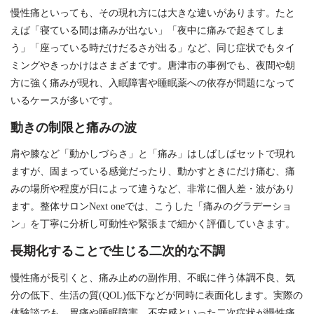
慢性痛といっても、その現れ方には大きな違いがあります。たと
えば「寝ている間は痛みが出ない」「夜中に痛みで起きてしま
う」「座っている時だけだるさが出る」など、同じ症状でもタイ
ミングやきっかけはさまざまです。唐津市の事例でも、夜間や朝
方に強く痛みが現れ、入眠障害や睡眠薬への依存が問題になって
いるケースが多いです。
動きの制限と痛みの波
肩や膝など「動かしづらさ」と「痛み」はしばしばセットで現れ
ますが、固まっている感覚だったり、動かすときにだけ痛む、痛
みの場所や程度が日によって違うなど、非常に個人差・波があり
ます。整体サロンNext oneでは、こうした「痛みのグラデーショ
ン」を丁寧に分析し可動性や緊張まで細かく評価していきます。
長期化することで生じる二次的な不調
慢性痛が長引くと、痛み止めの副作用、不眠に伴う体調不良、気
分の低下、生活の質(QOL)低下などが同時に表面化します。実際の
体験談でも、胃痛や睡眠障害、不安感といった二次症状が慢性痛