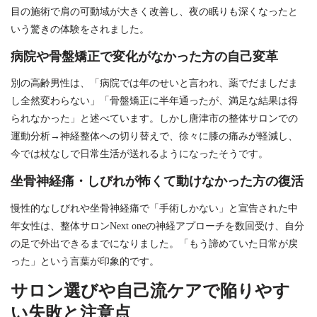
目の施術で肩の可動域が大きく改善し、夜の眠りも深くなったと
いう驚きの体験をされました。
病院や骨盤矯正で変化がなかった方の自己変革
別の高齢男性は、「病院では年のせいと言われ、薬でだましだま
し全然変わらない」「骨盤矯正に半年通ったが、満足な結果は得
られなかった」と述べています。しかし唐津市の整体サロンでの
運動分析→神経整体への切り替えで、徐々に膝の痛みが軽減し、
今では杖なしで日常生活が送れるようになったそうです。
坐骨神経痛・しびれが怖くて動けなかった方の復活
慢性的なしびれや坐骨神経痛で「手術しかない」と宣告された中
年女性は、整体サロンNext oneの神経アプローチを数回受け、自分
の足で外出できるまでになりました。「もう諦めていた日常が戻
った」という言葉が印象的です。
サロン選びや自己流ケアで陥りやす
い失敗と注意点