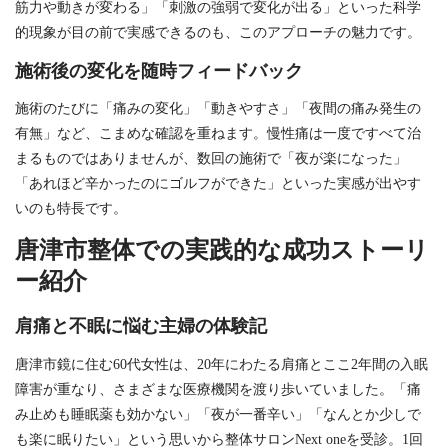
筋力や動きが変わる」「刺激の強弱で変化が出る」といった科学
的現象が目の前で実感できるのも、このアプローチの魅力です。
施術後の変化を随時フィードバック
施術のたびに「痛みの変化」「動きやすさ」「夜間の痛み発生の
有無」など、こまめな確認を重ねます。慢性痛は一度ですべて治
まるものではありませんが、数回の施術で「夜が楽になった」
「あれほど辛かったのにゴルフができた」といった実感が出やす
いのも特長です。
唐津市整体での実践的な成功ストーリ
ー紹介
肩痛と不眠に悩む主婦の体験記
唐津市鏡に住む60代女性は、20年にわたる肩痛とここ2年間の入眠
障害が重なり、さまざまな医療機関を渡り歩いていました。「痛
み止めも睡眠薬も効かない」「夜が一番辛い」「なんとか少しで
も楽に眠りたい」という思いから整体サロンNext oneを受診。1回