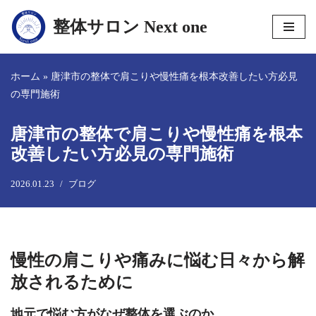
整体サロン Next one
コ
ン
テ
ホーム
»
唐津市の整体で肩こりや慢性痛を根本改善したい方必見
ン
の専門施術
ツ
へ
唐津市の整体で肩こりや慢性痛を根本
ス
改善したい方必見の専門施術
キ
ッ
2026.01.23
ブログ
プ
慢性の肩こりや痛みに悩む日々から解
放されるために
地元で悩む方がなぜ整体を選ぶのか