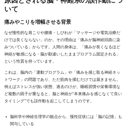
原因とされる脳・神経系の誤作動につ
いて
痛みやこりを増幅させる背景
なぜ慢性的な肩こりや腰痛・しびれが「マッサージや電気治療だ
けでは良くならない」のか。その理由は「痛みが脳神経回路に染
みついている」からです。人間の身体は、「痛みが長くなるほど
神経が敏感になる・脳が勘違いしたままプログラム固定される」
という性質を持っています。
これは、脳内の「運動プログラム」や「痛みを感じ取る神経ネッ
トワーク」の問題であり、ただ筋肉を揉むだけでは届きません。
例えばストレスが強い状態、過去のけが、睡眠習慣や栄養環境な
ど複数の因子が重なると、脳と神経が“本来痛みを感じなくて良い
タイミング”でも誤作動を起こしてしまうのです。
脳科学や神経生理学の観点から、慢性症状には「脳の記憶」も
関与している