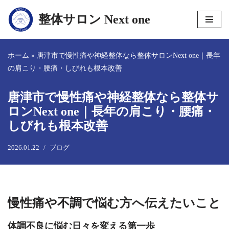
整体サロン Next one
コ
ン
テ
ホーム
»
唐津市で慢性痛や神経整体なら整体サロンNext one｜長年
ン
の肩こり・腰痛・しびれも根本改善
ツ
へ
唐津市で慢性痛や神経整体なら整体サ
ス
ロンNext one｜長年の肩こり・腰痛・
キ
しびれも根本改善
ッ
プ
2026.01.22
ブログ
慢性痛や不調で悩む方へ伝えたいこと
体調不良に悩む日々を変える第一歩