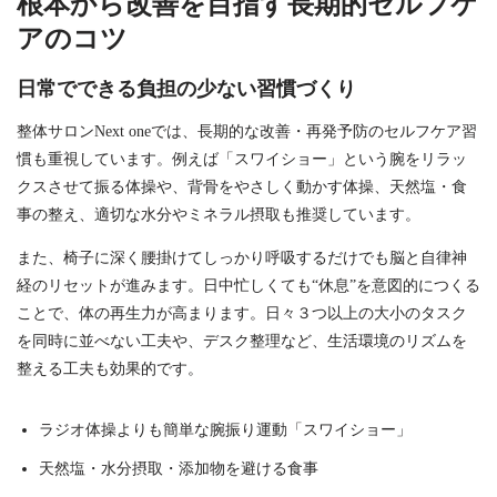
根本から改善を目指す長期的セルフケ
アのコツ
日常でできる負担の少ない習慣づくり
整体サロンNext oneでは、長期的な改善・再発予防のセルフケア習
慣も重視しています。例えば「スワイショー」という腕をリラッ
クスさせて振る体操や、背骨をやさしく動かす体操、天然塩・食
事の整え、適切な水分やミネラル摂取も推奨しています。
また、椅子に深く腰掛けてしっかり呼吸するだけでも脳と自律神
経のリセットが進みます。日中忙しくても“休息”を意図的につくる
ことで、体の再生力が高まります。日々３つ以上の大小のタスク
を同時に並べない工夫や、デスク整理など、生活環境のリズムを
整える工夫も効果的です。
ラジオ体操よりも簡単な腕振り運動「スワイショー」
天然塩・水分摂取・添加物を避ける食事