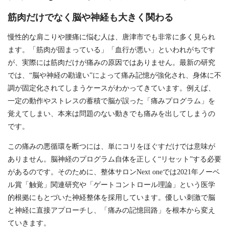
筋肉だけでなく脳や神経も大きく関わる
慢性的な肩こりや腰痛に悩む人は、唐津市でも非常に多く見られ
ます。「筋肉が固まっている」「血行が悪い」といわれがちです
が、実際には筋肉だけが痛みの原因ではありません。最新の研究
では、“脳や神経の勘違い”によって痛み記憶が強化され、身体に不
調が固定化されてしまうケースがわかってきています。例えば、
一定の動作やストレスの蓄積で脳が誤った「痛みプログラム」を
覚えてしまい、本来は問題のない動きでも痛みを出してしまうの
です。
この痛みの悪循環を断つには、単にコリをほぐすだけでは意味が
ありません。脳神経のプログラム自体を正しく“リセット”する必要
があるのです。そのために、整体サロンNext oneでは2021年ノーベ
ル賞「触覚」関連研究や「ゲートコントロール理論」という医学
的根拠にもとづいた神経整体を採用しています。優しい刺激で脳
と神経に直接アプローチし、「痛みの記憶回路」を根本から変え
ていきます。