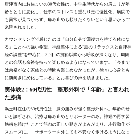
唐津市内にお住まいの30代女性は、中学生時代からの肩こりが年
齢とともに悪化し、仕事のストレスも重なり更に慢性化。病院で
も異常が見つからず、痛み止めも頼りたくないという思いからご
来院されました。
カウンセリングで感じたのは「自分自身で回復力を持てる体にな
る」ことへの強い希望。神経整体による“脳のリラックスと自律神
経の調整”を中心に、3回目の施術以降から呼吸が深くなり、周囲
との会話も余裕を持って楽しめるようになっています。「今まで
は余裕がなく家族との時間も楽しめなかったが、徐々に心身とも
に前向きに変化している」とお喜びの声を頂きました。
実体験2：60代男性 整形外科で「年齢」と言われ
た膝痛
浜玉町在住の60代男性は、膝の痛みが強く整形外科へ。年齢のせ
いと診断され、治療は痛み止めとサポーターのみ。神経の再学習
施術を続けたことで筋肉の正しい動きがよみがえり、歩行動作が
スムーズに。「サポーターを外しても不安なく歩けるようになっ