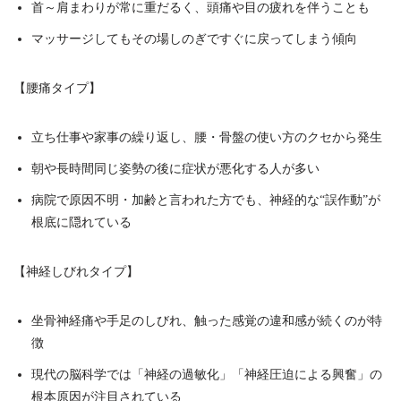
首～肩まわりが常に重だるく、頭痛や目の疲れを伴うことも
マッサージしてもその場しのぎですぐに戻ってしまう傾向
【腰痛タイプ】
立ち仕事や家事の繰り返し、腰・骨盤の使い方のクセから発生
朝や長時間同じ姿勢の後に症状が悪化する人が多い
病院で原因不明・加齢と言われた方でも、神経的な“誤作動”が
根底に隠れている
【神経しびれタイプ】
坐骨神経痛や手足のしびれ、触った感覚の違和感が続くのが特
徴
現代の脳科学では「神経の過敏化」「神経圧迫による興奮」の
根本原因が注目されている