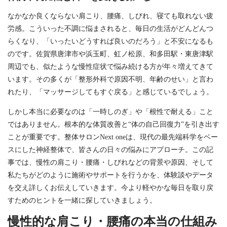
なかなか良くならない肩こり、腰痛、しびれ、寝ても取れない疲
労感。こういった不調に悩まされると、毎日の生活がどんどんつ
らくなり、「いったいどうすれば良いのだろう」と不安になるも
のです。佐賀県唐津市や浜玉町、虹ノ松原、和多田駅・東唐津駅
周辺でも、似たような慢性症状で悩み続ける方が年々増えてきて
います。その多くが「整形外科で原因不明、年齢のせい」と言わ
れたり、「マッサージしてもすぐ戻る」と感じているでしょう。
しかし本当に必要なのは「一時しのぎ」や「根性で耐える」こと
ではありません。根本的な体質改善と“体の自己回復力”を引き出す
ことが重要です。整体サロンNext oneは、現代の最先端科学をベー
スにした神経整体で、皆さんの日々の悩みにアプローチ。この記
事では、慢性の肩こり・腰痛・しびれなどの背景や原因、そして
私たちがどのように施術やサポートを行うかを、体験談やデータ
を交え詳しくお伝えしていきます。今より軽やかな毎日を取り戻
すためのヒントを一緒に探していきましょう。
慢性的な肩こり・腰痛の本当の仕組み